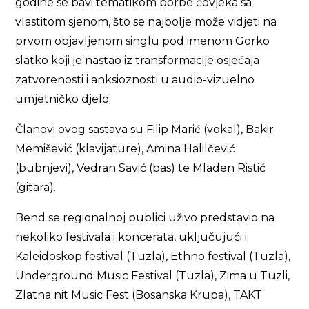
godine se bavi tematikom borbe čovjeka sa
vlastitom sjenom, što se najbolje može vidjeti na
prvom objavljenom singlu pod imenom Gorko
slatko koji je nastao iz transformacije osjećaja
zatvorenosti i anksioznosti u audio-vizuelno
umjetničko djelo.
Članovi ovog sastava su Filip Marić (vokal), Bakir
Memišević (klavijature), Amina Halilčević
(bubnjevi), Vedran Savić (bas) te Mladen Ristić
(gitara).
Bend se regionalnoj publici uživo predstavio na
nekoliko festivala i koncerata, uključujući i:
Kaleidoskop festival (Tuzla), Ethno festival (Tuzla),
Underground Music Festival (Tuzla), Zima u Tuzli,
Zlatna nit Music Fest (Bosanska Krupa), TAKT