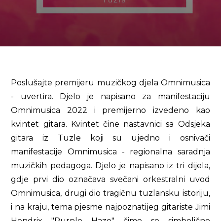
Poslušajte premijeru muzičkog djela Omnimusica
- uvertira. Djelo je napisano za manifestaciju
Omnimusica 2022 i premijerno izvedeno kao
kvintet gitara. Kvintet čine nastavnici sa Odsjeka
gitara iz Tuzle koji su ujedno i osnivači
manifestacije Omnimusica - regionalna saradnja
muzičkih pedagoga. Djelo je napisano iz tri dijela,
gdje prvi dio označava svečani orkestralni uvod
Omnimusica, drugi dio tragičnu tuzlansku istoriju,
i na kraju, tema pjesme najpoznatijeg gitariste Jimi
Hendrix "Purple Haze" čime se simbolično