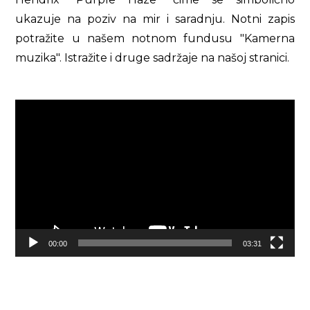
ukazuje na poziv na mir i saradnju. Notni zapis
potražite u našem notnom fundusu "Kamerna
muzika". Istražite i druge sadržaje na našoj stranici.
Video
Player
00:00
03:31
Završnica manifestacije Omnimusica 2022 i
laureati takmičenja