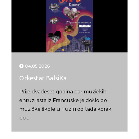
04.05.2026
Orkestar BalsiKa
Prije dvadeset godina par muzičkih
entuzijasta iz Francuske je došlo do
muzičke škole u Tuzli i od tada korak
po…