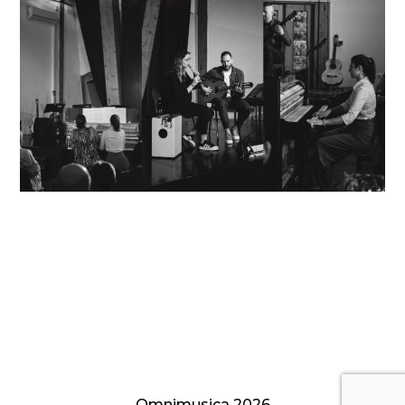
Koncert Beogradski gitarski kvartet
Koncert učenika
Omnimusica 2026