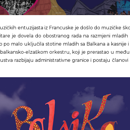
zičkih entuzijasta iz Francuske je došlo do muzičke ško
itare je dovela do obostranog rada na razmjeni mladih l
o po malo uključila stotine mladih sa Balkana a kasnije i
balkansko-elzaškom orkestru, koji je prerastao u međun
ustva razbijaju administrativne granice i postaju članov